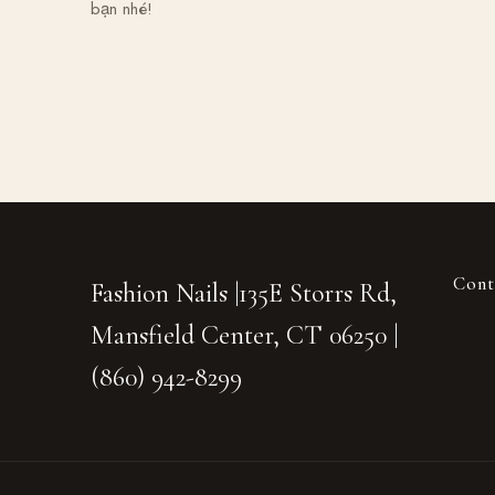
bạn nhé!
Policy
Contact
BOOK NOW
Cont
Fashion Nails |135E Storrs Rd,
Mansfield Center, CT 06250 |
(860) 942-8299