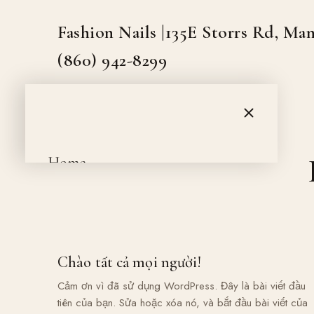
to
Fashion Nails |135E Storrs Rd, Man
content
(860) 942-8299
Home
About us
Services
Chào tất cả mọi người!
Cảm ơn vì đã sử dụng WordPress. Đây là bài viết đầu
Gallery
tiên của bạn. Sửa hoặc xóa nó, và bắt đầu bài viết của